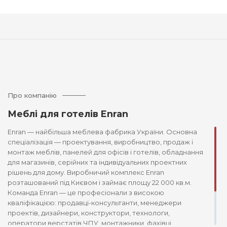
Про компанію
Меблі для готелів Enran
Enran — найбільша меблева фабрика України. Основна
спеціалізація — проектування, виробництво, продаж і
монтаж меблів, панелей для офісів і готелів, обладнання
для магазинів, серійних та індивідуальних проектних
рішень для дому. Виробничий комплекс Enran
розташований під Києвом і займає площу 22 000 кв.м.
Команда Enran — це професіонали з високою
кваліфікацією: продавці-консультанти, менеджери
проектів, дизайнери, конструктори, технологи,
оператори верстатів ЧПУ, монтажники, фахівці