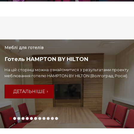
Меблі для готелів
Готель HAMPTON BY HILTON
На цій сторінці можна ознайомитися з результатами проекту
меблювання готелю HAMPTON BY HILTON (Волгоград, Росія).
ДЕТАЛЬНІШЕ
ДЕТАЛЬНІШЕ
ДЕТАЛЬНІШЕ
ДЕТАЛЬНІШЕ
ДЕТАЛЬНІШЕ
ДЕТАЛЬНІШЕ
ДЕТАЛЬНІШЕ
ДЕТАЛЬНІШЕ
ДЕТАЛЬНІШЕ
ДЕТАЛЬНІШЕ
ДЕТАЛЬНІШЕ
ДЕТАЛЬНІШЕ