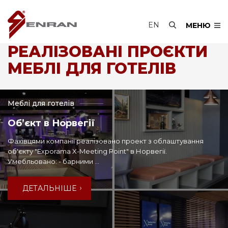
EN
МЕНЮ
РЕАЛІЗОВАНІ ПРОЄКТИ
МЕБЛІ ДЛЯ ГОТЕЛІВ
Меблі для готелів
Об’єкт в Норвегії
Фахівцями компанії реалізовано проект з облаштування
об'єкту "Exporama X-Meeting Point" в Норвегії.
Умебльовано: - барними ...
ДЕТАЛЬНІШЕ
ДЕТАЛЬНІШЕ
ДЕТАЛЬНІШЕ