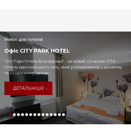
Меблі для готелів
Офіс CITY PARK HOTEL
"Сіті Парк Готель Біла Церква" - це новий, сучасний СПА-
готель європейського типу, який розташований у діловому
та історичному центрі ...
ДЕТАЛЬНІШЕ
ДЕТАЛЬНІШЕ
ДЕТАЛЬНІШЕ
ДЕТАЛЬНІШЕ
ДЕТАЛЬНІШЕ
ДЕТАЛЬНІШЕ
ДЕТАЛЬНІШЕ
ДЕТАЛЬНІШЕ
ДЕТАЛЬНІШЕ
ДЕТАЛЬНІШЕ
ДЕТАЛЬНІШЕ
ДЕТАЛЬНІШЕ
ДЕТАЛЬНІШЕ
ДЕТАЛЬНІШЕ