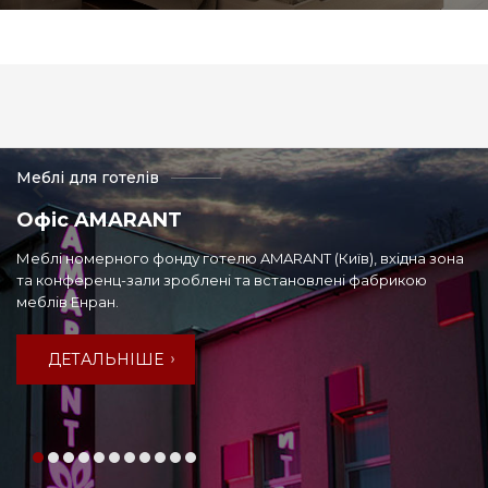
Меблі для готелів
Офіс AMARANT
Меблі номерного фонду готелю AMARANT (Київ), вхідна зона
та конференц-зали зроблені та встановлені фабрикою
меблів Енран.
ДЕТАЛЬНІШЕ
ДЕТАЛЬНІШЕ
ДЕТАЛЬНІШЕ
ДЕТАЛЬНІШЕ
ДЕТАЛЬНІШЕ
ДЕТАЛЬНІШЕ
ДЕТАЛЬНІШЕ
ДЕТАЛЬНІШЕ
ДЕТАЛЬНІШЕ
ДЕТАЛЬНІШЕ
ДЕТАЛЬНІШЕ