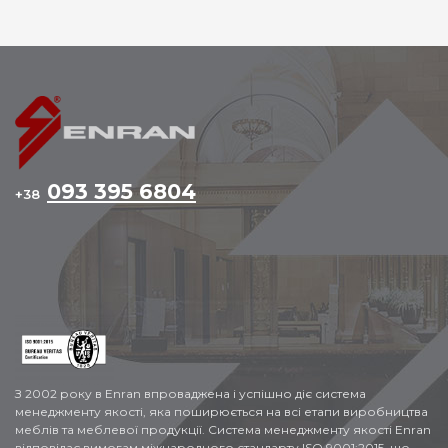
сервісної служби. Наша команда формувалася
протягом багатьох років і продовжує поповнюватися
новими професіоналами. Ми пишаємося своїм
колективом.
093 395 6804
+38
З 2002 року в Enran впроваджена і успішно діє система
менеджменту якості, яка поширюється на всі етапи виробництва
меблів та меблевої продукції. Система менеджменту якості Enran
відповідає вимогам міжнародного стандарту ISO 9001:2015, що