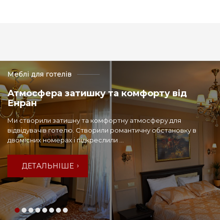
Меблі для готелів
Атмосфера затишку та комфорту від
Енран
Ми створили затишну та комфортну атмосферу для
відвідувачів готелю. Створили романтичну обстановку в
двомісних номерах і підкреслили ...
ДЕТАЛЬНІШЕ
ДЕТАЛЬНІШЕ
ДЕТАЛЬНІШЕ
ДЕТАЛЬНІШЕ
ДЕТАЛЬНІШЕ
ДЕТАЛЬНІШЕ
ДЕТАЛЬНІШЕ
ДЕТАЛЬНІШЕ