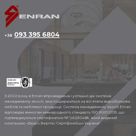
093 395 6804
+38
З 2002 року в Enran впроваджена і успішно діє система
менеджменту якості, яка поширюється на всі етапи виробництва
меблів та меблевої продукції. Система менеджменту якості Enran
відповідає вимогам міжнародного стандарту ISO 9001:2015, що
підтверджується сертифікатом № UA230468, який виданий
компанією «Бюро Верітас Сертіфікейшн Україна”.