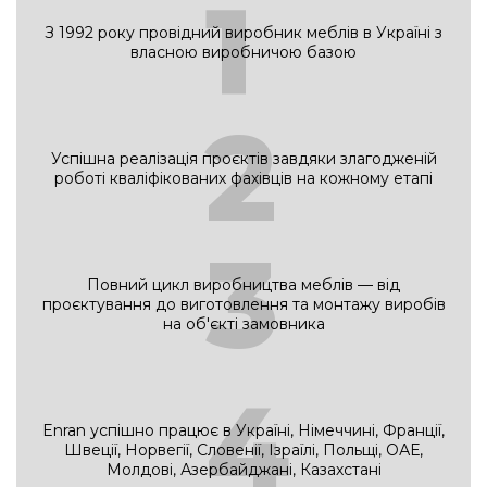
1
диванів використовуються міцні й зносостійкі матеріали –
З 1992 року провідний виробник меблів в Україні з
тканина і шкіра. Різноманіття колірних рішень допоможе
власною виробничою базою
підібрати диван під ваш інтер’єр. Наявні серії офісних
диванів дозволять створити сучасні та ефективні рішення
2
для облаштування різних зон офісу та дому.
Асортиментний ряд диванів дозволить підібрати міцні,
Успішна реалізація проєктів завдяки злагодженій
ергономічні та комфортні м’які меблі.
роботі кваліфікованих фахівців на кожному етапі
Ви можете купити дивани від виробника в
наших
меблевих салонах
3
Повний цикл виробництва меблів — від
проєктування до виготовлення та монтажу виробів
на об'єкті замовника
4
Enran успішно працює в Україні, Німеччині, Франції,
Швеції, Норвегії, Словенії, Ізраїлі, Польщі, ОАЕ,
Молдові, Азербайджані, Казахстані