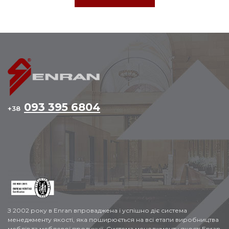
093 395 6804
+38
З 2002 року в Enran впроваджена і успішно діє система
менеджменту якості, яка поширюється на всі етапи виробництва
меблів та меблевої продукції. Система менеджменту якості Enran