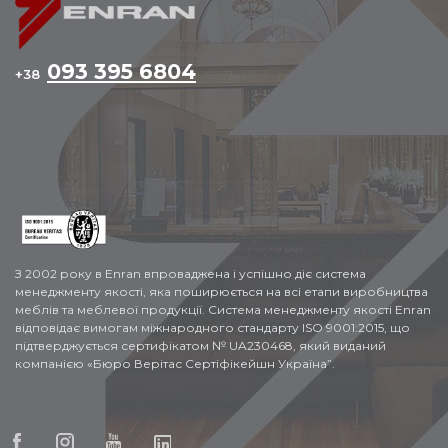
093 395 6804
+38
З 2002 року в Enran впроваджена і успішно діє система
менеджменту якості, яка поширюється на всі етапи виробництва
меблів та меблевої продукції. Система менеджменту якості Enran
відповідає вимогам міжнародного стандарту ISO 9001:2015, що
підтверджується сертифікатом № UA230468, який виданий
компанією «Бюро Верітас Сертіфікейшн Україна”.