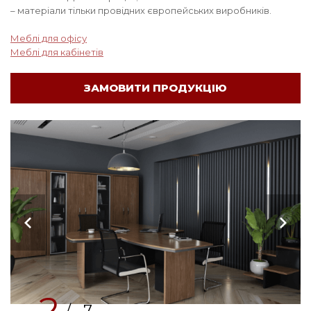
– матеріали тільки провідних європейських виробників.
Меблі для офісу
Меблі для кабінетів
ЗАМОВИТИ ПРОДУКЦІЮ
2
/ 7