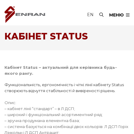
EN
МЕНЮ
КАБІНЕТ STATUS
Кабінет Status – актуальний для керівника будь-
якого рангу.
Функціональність, ергономічність і чіткі лінії кабінету Status
створюють відчуття стабільності й вивіреності рішень.
Опис:
– кабінет лінії “стандарт” – в Л ДСП;
– широкий і функціональний асортиментний ряд;
– зручна продумана елементна база;
– система базується на комбінації двох кольорів: Л ДСП Горіх
Лінкольн і Л ДСП Антрацит;