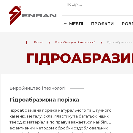
МЕБЛІ
ПРОЄКТИ
РОЗ
Enran
Виробництво і технології
Гідроабразивна
ГІДРОАБРАЗИ
Виробництво і технології
Гідроабразивна порізка
Гідроабразивна порізка натурального та штучного
каменю, металу, скла, пластику та багатьох інших
твердих матеріалів по праву вважається найбільш
ефективним методом обробки оздоблювальних