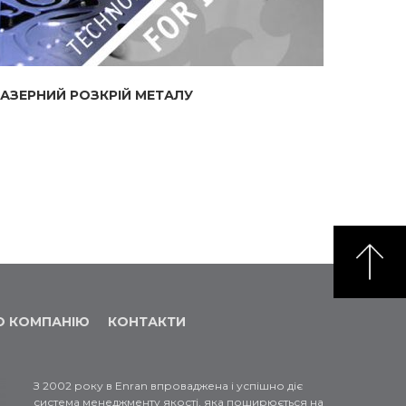
АЗЕРНИЙ РОЗКРІЙ МЕТАЛУ
О КОМПАНІЮ
КОНТАКТИ
З 2002 року в Enran впроваджена і успішно діє
система менеджменту якості, яка поширюється на