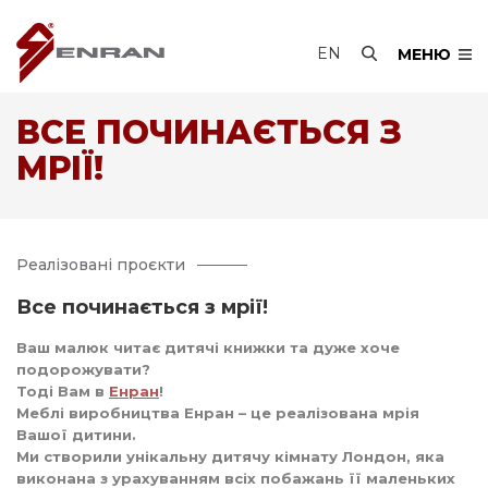
EN
МЕНЮ
ВСЕ ПОЧИНАЄТЬСЯ З
МРІЇ!
Реалізовані проєкти
Все починається з мрії!
Ваш малюк читає дитячі книжки та дуже хоче
подорожувати?
Тоді Вам в
Енран
!
Меблі виробництва Енран – це реалізована мрія
Вашої дитини.
Ми створили унікальну дитячу кімнату Лондон, яка
виконана з урахуванням всіх побажань її маленьких