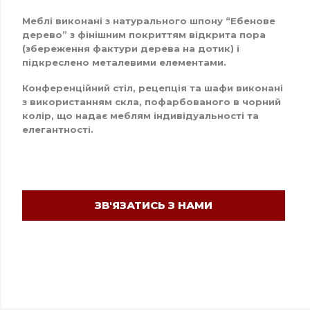
Меблі виконані з натурального шпону “Ебенове
дерево” з фінішним покриттям відкрита пора
(збереження фактури дерева на дотик) і
підкреслено металевими елементами.
Конференційний стіл, рецепція та шафи виконані
з використанням скла, пофарбованого в чорний
колір, що надає меблям індивідуальності та
елегантності.
ЗВ'ЯЗАТИСЬ З НАМИ