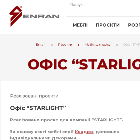
МЕБЛІ
ПРОЄКТИ
РОЗ
Enran
Проекти
Меблі для офісу
Офіс “STA
ОФІС “STARLI
Реалізовані проєкти
Офіс “STARLIGHT”
Реалізовано проект для компанії “STARLIGHT”.
За основу взяті меблі серії
Квадро
, доповнені
індивідуальними декорами.