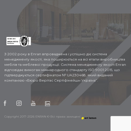
З 2002 року в Enran впроваджена і успішно діє система
менеджменту якості, яка поширюється на всі етапи виробництва
меблів та меблевої продукції. Система менеджменту якості Enran
відповідає вимогам міжнародного стандарту ISO 9001:2015, що
підтверджується сертифікатом № UA230468, який виданий
компанією «Бюро Верітас Сертіфікейшн Україна”.
Copyright 2017-2026 ENRAN © Всі права захищені