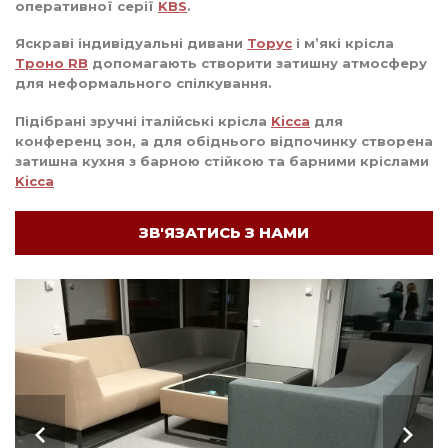
оперативної серії
KBS
.
Яскраві індивідуальні дивани
Торус
і м’які крісла
Троно RB
допомагають створити затишну атмосферу
для неформального спілкування.
Підібрані зручні італійські крісла
Kicca
для
конференц зон, а для обіднього відпочинку створена
затишна кухня з барною стійкою та барними кріслами
Kicca
ЗВ'ЯЗАТИСЬ З НАМИ