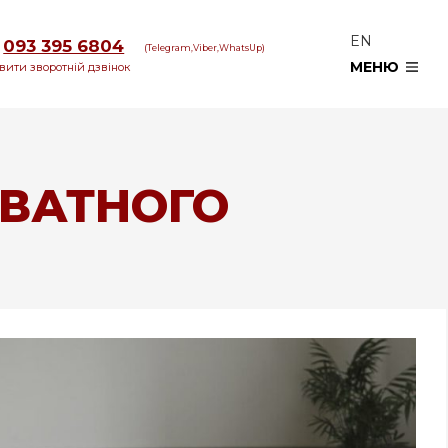
EN
093 395 6804
(Telegram,Viber,WhatsUp)
МЕНЮ
вити зворотній дзвінок
ИВАТНОГО