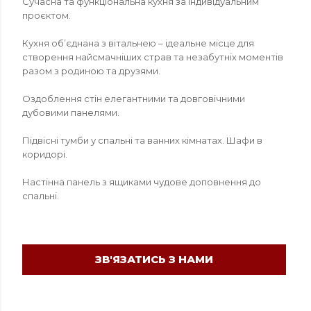
Сучасна та функціональна кухня за індивідуальним
проєктом.
Кухня об’єднана з вітальнею – ідеальне місце для
створення найсмачніших страв та незабутніх моментів
разом з родиною та друзями.
Оздоблення стін елегантними та довговічними
дубовими панелями.
Підвісні тумби у спальні та ванних кімнатах. Шафи в
коридорі.
Настінна панель з ящиками чудове доповнення до
спальні.
ЗВ'ЯЗАТИСЬ З НАМИ