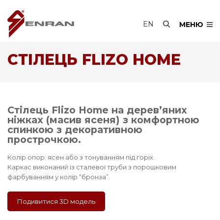
EN
МЕНЮ
СТІЛЕЦЬ FLIZO HOME
Стілець Flizo Home на дерев’яних
ніжках (масив ясеня) з комфортною
спинкою з декоративною
прострочкою.
Колір опор: ясен або з тонуванням під горіх.
Каркас виконаний із сталевої труби з порошковим
фарбуванням у колір “бронза”.
Подивитися 3D модель