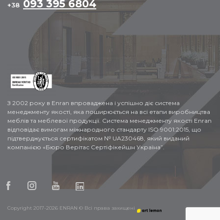
093 395 6804
+38
З 2002 року в Enran впроваджена і успішно діє система
менеджменту якості, яка поширюється на всі етапи виробництва
меблів та меблевої продукції. Система менеджменту якості Enran
відповідає вимогам міжнародного стандарту ISO 9001:2015, що
підтверджується сертифікатом № UA230468, який виданий
компанією «Бюро Верітас Сертіфікейшн Україна”.
Copyright 2017-2026 ENRAN © Всі права захищені