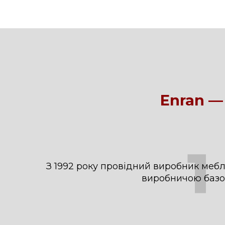
Enran —
1
З 1992 року провідний виробник меблі
виробничою баз