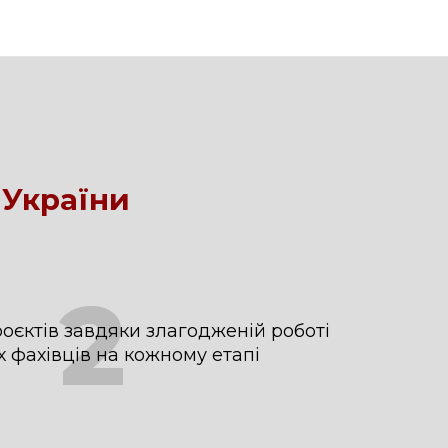
 України
2
роєктів завдяки злагодженій роботі
х фахівців на кожному етапі