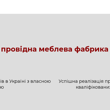
 провідна меблева фабрика
в в Україні з власною
Успішна реалізація п
ою
кваліфіковани