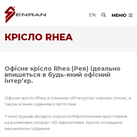
EN
МЕНЮ
КРІСЛО RHEA
Офісне крісло Rhea (Рея) ідеально
впишеться в будь-який офісний
інтер’єр.
Офісне крісло Rhea зі спинкою обтягнутою чорною сіткою, а
також м’яким сидінням з литої піни.
У конструкцію входить чорна поліпропіленова хрестовина
на роликових опорах і 3D підлокітники. Крісло оснащене
механізмом гойдання.