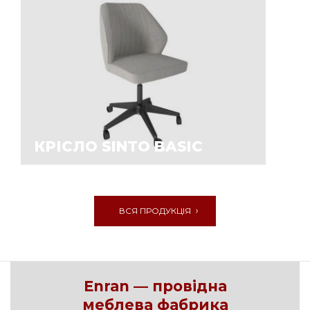
КРІСЛО SINTO BASIC
ВСЯ ПРОДУКЦІЯ
Enran — провідна
меблева фабрика