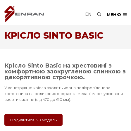
EN
МЕНЮ
КРІСЛО SINTO BASIC
Крісло Sinto Basic на хрестовині з
комфортною заокругленою спинкою з
декоративною строчкою.
У конструкцію крісла входить чорна поліпропіленова
хрестовина на роликових опорах та механізм регулювання
висоти сидіння (від 470 до 610 мм).
Подивитися 3D модель