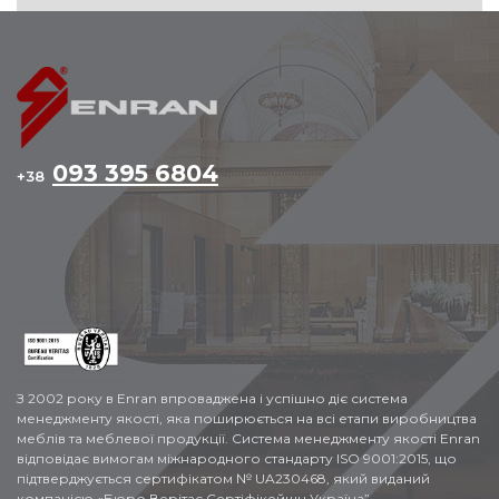
093 395 6804
+38
З 2002 року в Enran впроваджена і успішно діє система
менеджменту якості, яка поширюється на всі етапи виробництва
меблів та меблевої продукції. Система менеджменту якості Enran
відповідає вимогам міжнародного стандарту ISO 9001:2015, що
підтверджується сертифікатом № UA230468, який виданий
компанією «Бюро Верітас Сертіфікейшн Україна”.