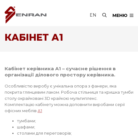
EN
МЕНЮ
КАБІНЕТ А1
Кабінет керівника А1 – сучасне рішення в
організації ділового простору керівника.
Особливістю виробу є унікальна опора з фанери, яка
покрита глянцевим лаком. Робоча стільниця та кришка тумби
столу окрайковані 3D крайкою мультиплекс.
Комплектацію кабінету можна доповнити виробами серії
офісних меблів
А1
:
тумбами;
шафами;
столами для переговорів;