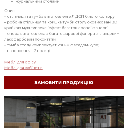
журнальними столами.
Опис:
– стільниця та тумба виготовлені з Л ДСП білого кольору;
– робоча стільниця та кришка тумби столу окрайковані 3D
крайкою мультиплекс (ефект багатошарової фанери);
– опора виготовлена ​​з багатошарової фанери з глянцевим
лакофарбовим покриттям;
– тумба столу комплектується 1-м фасадом-купе;
– наповнення – 2 полиці.
Меблі для офісу
Меблі для кабінетів
ЗАМОВИТИ ПРОДУКЦІЮ