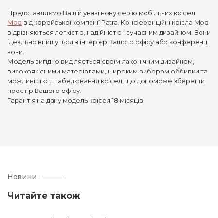
Представляємо Вашій увазі нову серію мобільних крісел
Mod
від корейської компанії Patra. Конференційні крісла Mod
відрізняються легкістю, надійністю і сучасним дизайном. Вони
ідеально впишуться в інтер’єр Вашого офісу або конференц
зони.
Модель вигідно виділяється своїм лаконічним дизайном,
високоякісними матеріалами, широким вибором оббивки та
можливістю штабелювання крісел, що допоможе зберегти
простір Вашого офісу.
Гарантія на дану модель крісел 18 місяців.
Новини
Читайте також
Приєднуйтесь до команди