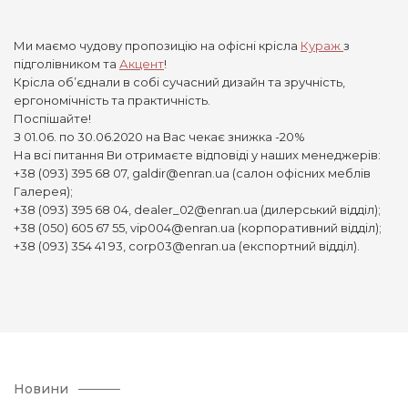
Ми маємо чудову пропозицію на офісні крісла
Кураж
з
підголівником та
Акцент
!
Крісла об’єднали в собі сучасний дизайн та зручність,
ергономічність та практичність.
Поспішайте!
З 01.06. по 30.06.2020 на Вас чекає знижка -20%
На всі питання Ви отримаєте відповіді у наших менеджерів:
+38 (093) 395 68 07, galdir@enran.ua (салон офісних меблів
Галерея);
+38 (093) 395 68 04, dealer_02@enran.ua (дилерський відділ);
+38 (050) 605 67 55, vip004@enran.ua (корпоративний відділ);
+38 (093) 354 41 93, corp03@enran.ua (експортний відділ).
Новини