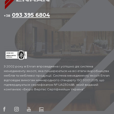
093 395 6804
+38
З 2002 року в Enran впроваджена і успішно діє система
менеджменту якості, яка поширюється на всі етапи виробництва
меблів та меблевої продукції. Система менеджменту якості Enran
відповідає вимогам міжнародного стандарту ISO 9001:2015, що
підтверджується сертифікатом № UA230468, який виданий
компанією «Бюро Верітас Сертіфікейшн Україна”.